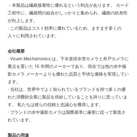
・本製品は繊維接着性に優れるという利点があります。 カード
工程中に、繊維間の結合がしっかりと集められ、繊維の紡糸性
が向上します。
· この製品はコスト効率に優れているため、ますます多くの
人々に利用されています。
会社概要
· Vicam Mechatronics は、下水道排水管カメラと井戸カメラに
重点を置いた 15 年間のメーカーであり、現在では他の水中撮
影カメラ メーカーよりも優れた品質と手頃な価格を実現してい
ます。
· 当社は、世界中でよく知られているブランドを持つ多くの優
れた消費財企業に製品を供給していることを誇りに思っていま
す。 私たちは彼らの信頼と忠誠心を獲得します。
· ブランドの水中撮影カメラは国際基準に厳密に従って製造さ
れています。
製品の用途