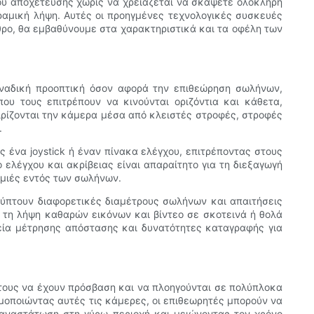
ού αποχέτευσης χωρίς να χρειάζεται να σκάψετε ολόκληρη
ραμική λήψη. Αυτές οι προηγμένες τεχνολογικές συσκευές
ρο, θα εμβαθύνουμε στα χαρακτηριστικά και τα οφέλη των
οναδική προοπτική όσον αφορά την επιθεώρηση σωλήνων,
υ τους επιτρέπουν να κινούνται οριζόντια και κάθετα,
ιρίζονται την κάμερα μέσα από κλειστές στροφές, στροφές
.
 ένα joystick ή έναν πίνακα ελέγχου, επιτρέποντας στους
ελέγχου και ακρίβειας είναι απαραίτητο για τη διεξαγωγή
ημιές εντός των σωλήνων.
λύπτουν διαφορετικές διαμέτρους σωλήνων και απαιτήσεις
 τη λήψη καθαρών εικόνων και βίντεο σε σκοτεινά ή θολά
εία μέτρησης απόστασης και δυνατότητες καταγραφής για
τους να έχουν πρόσβαση και να πλοηγούνται σε πολύπλοκα
οποιώντας αυτές τις κάμερες, οι επιθεωρητές μπορούν να
αναστάτωση στη γύρω περιοχή και μειώνοντας τον χρόνο