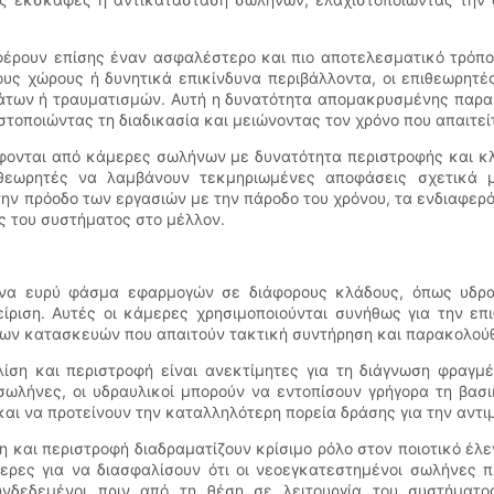
φέρουν επίσης έναν ασφαλέστερο και πιο αποτελεσματικό τρόπο
ους χώρους ή δυνητικά επικίνδυνα περιβάλλοντα, οι επιθεωρητ
άτων ή τραυματισμών. Αυτή η δυνατότητα απομακρυσμένης παρακ
στοποιώντας τη διαδικασία και μειώνοντας τον χρόνο που απαιτε
ράφονται από κάμερες σωλήνων με δυνατότητα περιστροφής και κ
εωρητές να λαμβάνουν τεκμηριωμένες αποφάσεις σχετικά με
ην πρόοδο των εργασιών με την πάροδο του χρόνου, τα ενδιαφερ
ς του συστήματος στο μέλλον.
να ευρύ φάσμα εφαρμογών σε διάφορους κλάδους, όπως υδραυλ
χείριση. Αυτές οι κάμερες χρησιμοποιούνται συνήθως για την 
ιων κατασκευών που απαιτούν τακτική συντήρηση και παρακολού
ση και περιστροφή είναι ανεκτίμητες για τη διάγνωση φραγμ
ωλήνες, οι υδραυλικοί μπορούν να εντοπίσουν γρήγορα τη βασι
και να προτείνουν την καταλληλότερη πορεία δράσης για την αντ
 και περιστροφή διαδραματίζουν κρίσιμο ρόλο στον ποιοτικό έλεγ
ερες για να διασφαλίσουν ότι οι νεοεγκατεστημένοι σωλήνες π
υνδεδεμένοι πριν από τη θέση σε λειτουργία του συστήματο