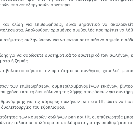
ηρών επανεπεξεργασιών αργότερα.
αι κλίση για επιθεωρήσεις, είναι σημαντικό να ακολουθείτ
οτελέσματα. Ακολουθούν ορισμένες συμβουλές που πρέπει να λάβ
 συστήματος σωληνώσεων για να εντοπίσετε πιθανά σημεία εισόδ
κλίσης για να σαρώσετε συστηματικά το εσωτερικό των σωλήνων, 
ματα ή ζημιές.
να βελτιστοποιήσετε την ορατότητα σε συνθήκες χαμηλού φωτισ
άτων των επιθεωρήσεων, συμπεριλαμβανομένων εικόνων, βίντεο
υ χρόνου και τη διευκόλυνση της λήψης αποφάσεων για συντήρη
μονόμησης για τις κάμερες σωλήνων pan και tilt, ώστε να διασ
 δυσλειτουργίες του εξοπλισμού.
νατότητες των καμερών σωλήνων pan και tilt, οι επιθεωρητές μπο
γώντας τελικά σε καλύτερα αποτελέσματα για την υποδομή και τ