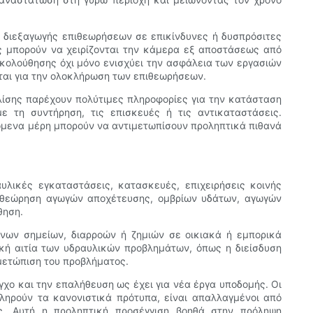
 διεξαγωγής επιθεωρήσεων σε επικίνδυνες ή δυσπρόσιτες
ές μπορούν να χειρίζονται την κάμερα εξ αποστάσεως από
ολούθησης όχι μόνο ενισχύει την ασφάλεια των εργασιών
ίται για την ολοκλήρωση των επιθεωρήσεων.
λίσης παρέχουν πολύτιμες πληροφορίες για την κατάσταση
 τη συντήρηση, τις επισκευές ή τις αντικαταστάσεις.
όμενα μέρη μπορούν να αντιμετωπίσουν προληπτικά πιθανά
ικές εγκαταστάσεις, κατασκευές, επιχειρήσεις κοινής
επιθεώρηση αγωγών αποχέτευσης, ομβρίων υδάτων, αγωγών
θηση.
ένων σημείων, διαρροών ή ζημιών σε οικιακά ή εμπορικά
κή αιτία των υδραυλικών προβλημάτων, όπως η διείσδυση
ιμετώπιση του προβλήματος.
χο και την επαλήθευση ως έχει για νέα έργα υποδομής. Οι
ληρούν τα κανονιστικά πρότυπα, είναι απαλλαγμένοι από
ς. Αυτή η προληπτική προσέγγιση βοηθά στην πρόληψη