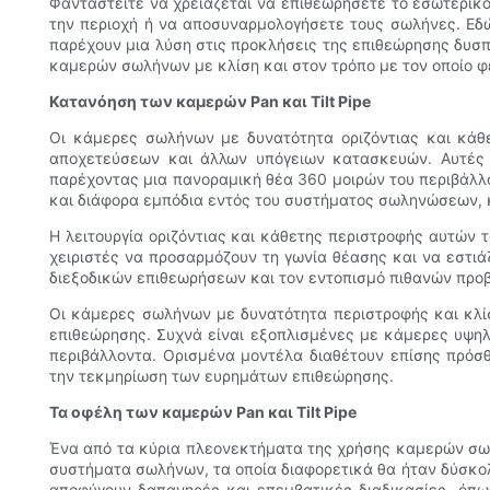
Φανταστείτε να χρειάζεται να επιθεωρήσετε το εσωτερικ
την περιοχή ή να αποσυναρμολογήσετε τους σωλήνες. Εδώ
παρέχουν μια λύση στις προκλήσεις της επιθεώρησης δυσ
καμερών σωλήνων με κλίση και στον τρόπο με τον οποίο 
Κατανόηση των καμερών Pan και Tilt Pipe
Οι κάμερες σωλήνων με δυνατότητα οριζόντιας και κάθ
αποχετεύσεων και άλλων υπόγειων κατασκευών. Αυτές ο
παρέχοντας μια πανοραμική θέα 360 μοιρών του περιβάλλο
και διάφορα εμπόδια εντός του συστήματος σωληνώσεων, 
Η λειτουργία οριζόντιας και κάθετης περιστροφής αυτών 
χειριστές να προσαρμόζουν τη γωνία θέασης και να εστιά
διεξοδικών επιθεωρήσεων και τον εντοπισμό πιθανών προ
Οι κάμερες σωλήνων με δυνατότητα περιστροφής και κλίσ
επιθεώρησης. Συχνά είναι εξοπλισμένες με κάμερες υψηλ
περιβάλλοντα. Ορισμένα μοντέλα διαθέτουν επίσης πρόσ
την τεκμηρίωση των ευρημάτων επιθεώρησης.
Τα οφέλη των καμερών Pan και Tilt Pipe
Ένα από τα κύρια πλεονεκτήματα της χρήσης καμερών σωλ
συστήματα σωλήνων, τα οποία διαφορετικά θα ήταν δύσκο
αποφύγουν δαπανηρές και επεμβατικές διαδικασίες, όπ