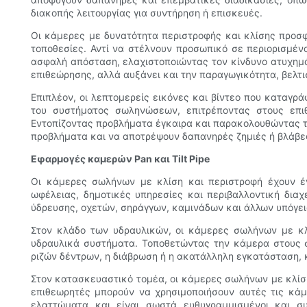
διακοπής λειτουργίας για συντήρηση ή επισκευές.
Οι κάμερες με δυνατότητα περιστροφής και κλίσης προσ
τοποθεσίες. Αντί να στέλνουν προσωπικό σε περιορισμέν
ασφαλή απόσταση, ελαχιστοποιώντας τον κίνδυνο ατυχημ
επιθεώρησης, αλλά αυξάνει και την παραγωγικότητα, βελτι
Επιπλέον, οι λεπτομερείς εικόνες και βίντεο που καταγ
του συστήματος σωληνώσεων, επιτρέποντας στους επιθ
Εντοπίζοντας προβλήματα έγκαιρα και παρακολουθώντας τ
προβλήματα και να αποτρέψουν δαπανηρές ζημιές ή βλάβε
Εφαρμογές καμερών Pan και Tilt Pipe
Οι κάμερες σωλήνων με κλίση και περιστροφή έχουν έ
ωφέλειας, δημοτικές υπηρεσίες και περιβαλλοντική δια
ύδρευσης, οχετών, σηράγγων, καμινάδων και άλλων υπόγε
Στον κλάδο των υδραυλικών, οι κάμερες σωλήνων με κλί
υδραυλικά συστήματα. Τοποθετώντας την κάμερα στους σ
ριζών δέντρων, η διάβρωση ή η ακατάλληλη εγκατάσταση, 
Στον κατασκευαστικό τομέα, οι κάμερες σωλήνων με κλίση
επιθεωρητές μπορούν να χρησιμοποιήσουν αυτές τις κάμ
ελαττώματα και είναι σωστά ευθυγραμμισμένοι και σ