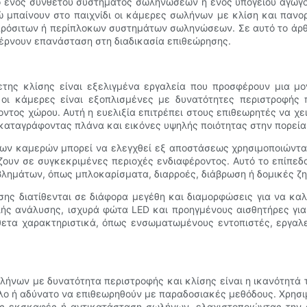
ό ενός σύνθετου συστήματος σωληνώσεων ή ενός υπόγειου αγωγ
 μπαίνουν στο παιχνίδι οι κάμερες σωλήνων με κλίση και πανο
πρόσιτων ή περίπλοκων συστημάτων σωληνώσεων. Σε αυτό το άρθ
φέρνουν επανάσταση στη διαδικασία επιθεώρησης.
ετης κλίσης είναι εξελιγμένα εργαλεία που προσφέρουν μια μ
ι κάμερες είναι εξοπλισμένες με δυνατότητες περιστροφής πο
ντος χώρου. Αυτή η ευελιξία επιτρέπει στους επιθεωρητές να χε
καταγράφοντας πλάνα και εικόνες υψηλής ποιότητας στην πορεία
των καμερών μπορεί να ελεγχθεί εξ αποστάσεως χρησιμοποιώντας
ζουν σε συγκεκριμένες περιοχές ενδιαφέροντος. Αυτό το επίπεδο 
βλημάτων, όπως μπλοκαρίσματα, διαρροές, διάβρωση ή δομικές ζ
ης διατίθενται σε διάφορα μεγέθη και διαμορφώσεις για να κα
ής ανάλυσης, ισχυρά φώτα LED και προηγμένους αισθητήρες για
θετα χαρακτηριστικά, όπως ενσωματωμένους εντοπιστές, εργαλ
ήνων με δυνατότητα περιστροφής και κλίσης είναι η ικανότητά 
λο ή αδύνατο να επιθεωρηθούν με παραδοσιακές μεθόδους. Χρησιμ
ως εκσκαφές ή αντικατάσταση σωλήνων, ελαχιστοποιώντας την 