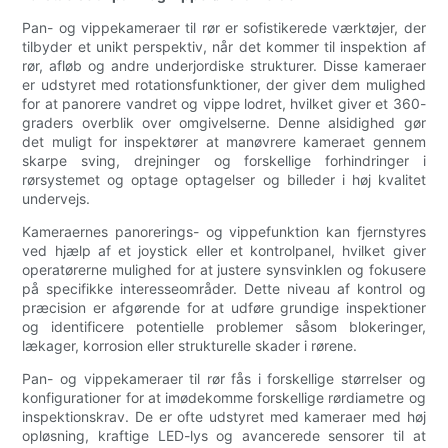
Pan- og vippekameraer til rør er sofistikerede værktøjer, der
tilbyder et unikt perspektiv, når det kommer til inspektion af
rør, afløb og andre underjordiske strukturer. Disse kameraer
er udstyret med rotationsfunktioner, der giver dem mulighed
for at panorere vandret og vippe lodret, hvilket giver et 360-
graders overblik over omgivelserne. Denne alsidighed gør
det muligt for inspektører at manøvrere kameraet gennem
skarpe sving, drejninger og forskellige forhindringer i
rørsystemet og optage optagelser og billeder i høj kvalitet
undervejs.
Kameraernes panorerings- og vippefunktion kan fjernstyres
ved hjælp af et joystick eller et kontrolpanel, hvilket giver
operatørerne mulighed for at justere synsvinklen og fokusere
på specifikke interesseområder. Dette niveau af kontrol og
præcision er afgørende for at udføre grundige inspektioner
og identificere potentielle problemer såsom blokeringer,
lækager, korrosion eller strukturelle skader i rørene.
Pan- og vippekameraer til rør fås i forskellige størrelser og
konfigurationer for at imødekomme forskellige rørdiametre og
inspektionskrav. De er ofte udstyret med kameraer med høj
opløsning, kraftige LED-lys og avancerede sensorer til at