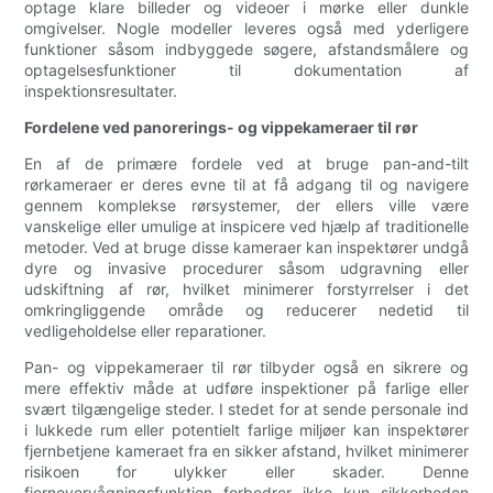
optage klare billeder og videoer i mørke eller dunkle
omgivelser. Nogle modeller leveres også med yderligere
funktioner såsom indbyggede søgere, afstandsmålere og
optagelsesfunktioner til dokumentation af
inspektionsresultater.
Fordelene ved panorerings- og vippekameraer til rør
En af de primære fordele ved at bruge pan-and-tilt
rørkameraer er deres evne til at få adgang til og navigere
gennem komplekse rørsystemer, der ellers ville være
vanskelige eller umulige at inspicere ved hjælp af traditionelle
metoder. Ved at bruge disse kameraer kan inspektører undgå
dyre og invasive procedurer såsom udgravning eller
udskiftning af rør, hvilket minimerer forstyrrelser i det
omkringliggende område og reducerer nedetid til
vedligeholdelse eller reparationer.
Pan- og vippekameraer til rør tilbyder også en sikrere og
mere effektiv måde at udføre inspektioner på farlige eller
svært tilgængelige steder. I stedet for at sende personale ind
i lukkede rum eller potentielt farlige miljøer kan inspektører
fjernbetjene kameraet fra en sikker afstand, hvilket minimerer
risikoen for ulykker eller skader. Denne
fjernovervågningsfunktion forbedrer ikke kun sikkerheden