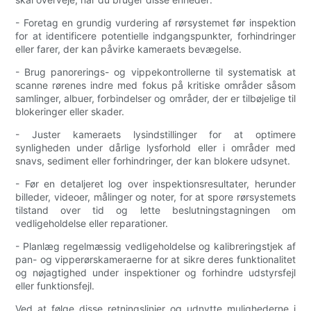
- Foretag en grundig vurdering af rørsystemet før inspektion
for at identificere potentielle indgangspunkter, forhindringer
eller farer, der kan påvirke kameraets bevægelse.
- Brug panorerings- og vippekontrollerne til systematisk at
scanne rørenes indre med fokus på kritiske områder såsom
samlinger, albuer, forbindelser og områder, der er tilbøjelige til
blokeringer eller skader.
- Juster kameraets lysindstillinger for at optimere
synligheden under dårlige lysforhold eller i områder med
snavs, sediment eller forhindringer, der kan blokere udsynet.
- Før en detaljeret log over inspektionsresultater, herunder
billeder, videoer, målinger og noter, for at spore rørsystemets
tilstand over tid og lette beslutningstagningen om
vedligeholdelse eller reparationer.
- Planlæg regelmæssig vedligeholdelse og kalibreringstjek af
pan- og vipperørskameraerne for at sikre deres funktionalitet
og nøjagtighed under inspektioner og forhindre udstyrsfejl
eller funktionsfejl.
Ved at følge disse retningslinjer og udnytte mulighederne i