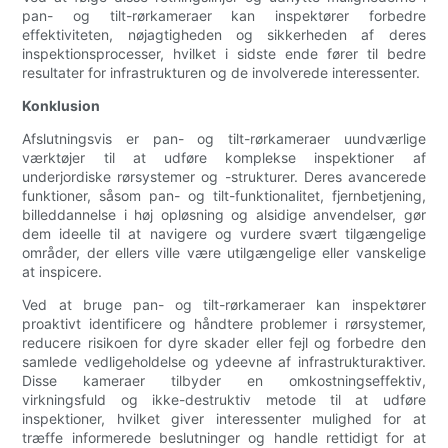
pan- og tilt-rørkameraer kan inspektører forbedre
effektiviteten, nøjagtigheden og sikkerheden af ​​deres
inspektionsprocesser, hvilket i sidste ende fører til bedre
resultater for infrastrukturen og de involverede interessenter.
Konklusion
Afslutningsvis er pan- og tilt-rørkameraer uundværlige
værktøjer til at udføre komplekse inspektioner af
underjordiske rørsystemer og -strukturer. Deres avancerede
funktioner, såsom pan- og tilt-funktionalitet, fjernbetjening,
billeddannelse i høj opløsning og alsidige anvendelser, gør
dem ideelle til at navigere og vurdere svært tilgængelige
områder, der ellers ville være utilgængelige eller vanskelige
at inspicere.
Ved at bruge pan- og tilt-rørkameraer kan inspektører
proaktivt identificere og håndtere problemer i rørsystemer,
reducere risikoen for dyre skader eller fejl og forbedre den
samlede vedligeholdelse og ydeevne af infrastrukturaktiver.
Disse kameraer tilbyder en omkostningseffektiv,
virkningsfuld og ikke-destruktiv metode til at udføre
inspektioner, hvilket giver interessenter mulighed for at
træffe informerede beslutninger og handle rettidigt for at