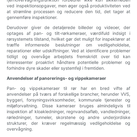
ved inspektionsopgaver, men øger også produktiviteten ved
at strømline processen og reducere den tid, det tager at
gennemføre inspektioner.
Derudover giver de detaljerede billeder og videoer, der
optages af pan- og tilt-rørkameraer, værdifuld indsigt i
rørsystemets tilstand, hvilket gør det muligt for inspektører at
træffe informerede beslutninger om vedligeholdelse,
reparationer eller udskiftninger. Ved at identificere problemer
tidligt og overvåge arbejdets fremskridt over tid kan
interessenter proaktivt håndtere potentielle problemer og
forhindre dyre skader eller systemfejl i fremtiden.
Anvendelser af panorerings- og vippekameraer
Pan- og vippekameraer til rør har en bred vifte af
anvendelser på tværs af forskellige brancher, herunder VVS,
byggeri, forsyningsvirksomheder, kommunale tjenester og
miljøforvaltning. Disse kameraer bruges almindeligvis til
inspektion af kloakledninger, regnvandsafløb, vandledninger,
rørledninger, tunneler, skorstene og andre underjordiske
strukturer, der kræver regelmæssig vedligeholdelse og
overvågning.