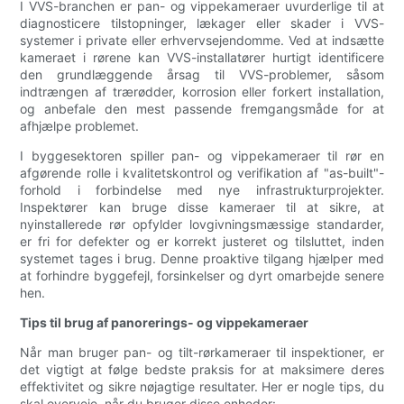
I VVS-branchen er pan- og vippekameraer uvurderlige til at
diagnosticere tilstopninger, lækager eller skader i VVS-
systemer i private eller erhvervsejendomme. Ved at indsætte
kameraet i rørene kan VVS-installatører hurtigt identificere
den grundlæggende årsag til VVS-problemer, såsom
indtrængen af ​​trærødder, korrosion eller forkert installation,
og anbefale den mest passende fremgangsmåde for at
afhjælpe problemet.
I byggesektoren spiller pan- og vippekameraer til rør en
afgørende rolle i kvalitetskontrol og verifikation af "as-built"-
forhold i forbindelse med nye infrastrukturprojekter.
Inspektører kan bruge disse kameraer til at sikre, at
nyinstallerede rør opfylder lovgivningsmæssige standarder,
er fri for defekter og er korrekt justeret og tilsluttet, inden
systemet tages i brug. Denne proaktive tilgang hjælper med
at forhindre byggefejl, forsinkelser og dyrt omarbejde senere
hen.
Tips til brug af panorerings- og vippekameraer
Når man bruger pan- og tilt-rørkameraer til inspektioner, er
det vigtigt at følge bedste praksis for at maksimere deres
effektivitet og sikre nøjagtige resultater. Her er nogle tips, du
skal overveje, når du bruger disse enheder: