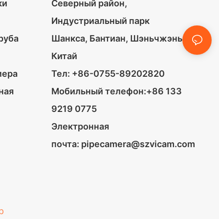
ки
Северный район,
Индустриальный парк
руба
Шанкса, Бантиан, Шэньчжэнь,
Китай
мера
Тел: +86-0755-89202820
ная
Мобильный телефон:+86 133
9219 0775
Электронная
почта:
pipecamera@szvicam.com
p