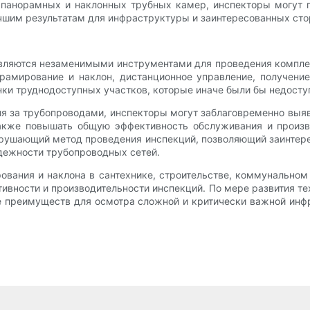
панорамных и наклонных трубных камер, инспекторы могут по
учшим результатам для инфраструктуры и заинтересованных сто
являются незаменимыми инструментами для проведения компл
орамирование и наклон, дистанционное управление, получени
нки труднодоступных участков, которые иначе были бы недосту
 за трубопроводами, инспекторы могут заблаговременно выяв
также повышать общую эффективность обслуживания и произв
зрушающий метод проведения инспекций, позволяющий заинтер
дежности трубопроводных сетей.
ования и наклона в сантехнике, строительстве, коммунальном 
ивности и производительности инспекций. По мере развития те
е преимуществ для осмотра сложной и критически важной ин