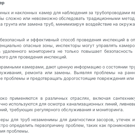
ер
ных и наклонных камер для наблюдения за трубопроводами явл
ы сложно или невозможно обследовать традиционными метода
а грунта или замена труб, минимизируя воздействие на окру
езопасный и эффективный способ проведения инспекций в оп
тенциально опасные зоны, инспекторы могут управлять камеро
 удаленного мониторинга не только повышает безопасность 
ого для проведения инспекций.
анорамными камерами, дают ценную информацию о состоянии тр
луживания, ремонта или замены. Выявляя проблемы на ранн
ые проблемы и предотвращать дорогостоящие повреждения или
о применяются в различных отраслях, включая сантехнику
чно используются для осмотра канализационных линий, ливнев
ний, требующих регулярного обслуживания и мониторинга.
меры для труб незаменимы для диагностики засоров, утечек
стро определить первопричину проблем, таких как проникнове
ния проблемы.