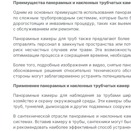
Преимущества панорамных и наклонных трубчатых кам
Одним из основных преимуществ использования панорам
по сложным трубопроводным системам, которые было б
дорогостоящих и инвазивных процедур, таких как выемк
с обслуживанием или ремонтом.
Панорамные камеры для труб также предлагают более б
отправлять персонал в замкнутые пространства или по
риск несчастных случаев или травм. Эта возможность
оптимизации процесса и сокращения времени, необходим
Более того, подробные изображения и видео, снятые п
обоснованные решения относительно технического обс
стороны могут заблаговременно устранять потенциальн
Применение панорамных и наклонных трубчатых камер
Панорамные камеры для наблюдения за трубами широк
хозяйство и охрану окружающей среды. Эти камеры обы
труб, туннелей, дымоходов и других подземных сооруже
В сантехнической отрасли панорамные и наклонные ка
системах. Вставив камеру в трубы, сантехники могут бы
и рекомендовать наиболее эффективный способ устране