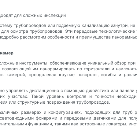
дходят для сложных инспекций
стему трубопроводов или подземную канализацию изнутри, не 
для осмотра трубопроводов. Эти передовые технологические
подробно рассмотрим особенности и преимущества панорамных
 камер
ложные инструменты, обеспечивающие уникальный обзор при 
позволяющей им панорамировать по горизонтали и наклонять 
ть камерой, преодолевая крутые повороты, изгибы и разли
о управлять дистанционно с помощью джойстика или панели уп
их участках. Такой уровень контроля и точности необход
розия или структурные повреждения трубопроводов.
зличных размерах и конфигурациях, подходящих для труб ра
ветодиодными фонарями и передовыми датчиками для получ
нительными функциями, такими как встроенные локаторы, инс