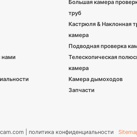
Большая камера провер
труб
Кастрюля & Наклонная т
камера
Подводная проверка ка
с нами
Телескопическая полюс
камера
иальности
Камера дымоходов
Запчасти
icam.com |
политика конфиденциальности
Sitema