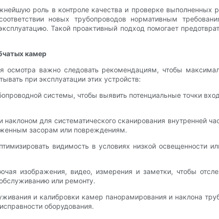
жнейшую роль в контроле качества и проверке выполненных р
соответствии новых трубопроводов нормативным требовани
ксплуатацию. Такой проактивный подход помогает предотврат
бчатых камер
я осмотра важно следовать рекомендациям, чтобы максималь
итывать при эксплуатации этих устройств:
проводной системы, чтобы выявить потенциальные точки входа
 наклоном для систематического сканирования внутренней час
ерженным засорам или повреждениям.
птимизировать видимость в условиях низкой освещенности ил
лючая изображения, видео, измерения и заметки, чтобы отсл
 обслуживанию или ремонту.
уживания и калибровки камер панорамирования и наклона труб
еисправности оборудования.