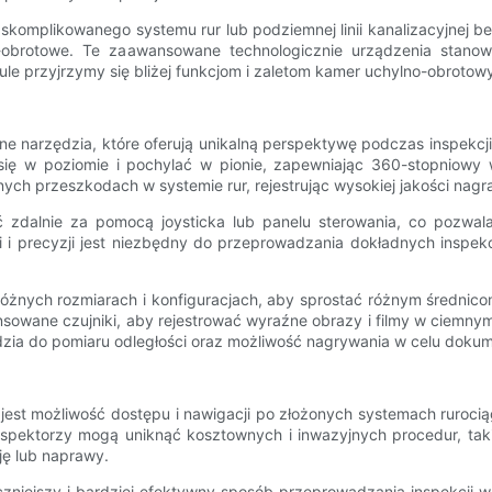
skomplikowanego systemu rur lub podziemnej linii kanalizacyjnej 
-obrotowe. Te zaawansowane technologicznie urządzenia stanow
 przyjrzymy się bliżej funkcjom i zaletom kamer uchylno-obrotowyc
e narzędzia, które oferują unikalną perspektywę podczas inspekcji 
się w poziomie i pochylać w pionie, zapewniając 360-stopniowy 
h przeszkodach w systemie rur, rejestrując wysokiej jakości nagra
 zdalnie za pomocą joysticka lub panelu sterowania, co pozwala 
i precyzji jest niezbędny do przeprowadzania dokładnych inspekcji
 różnych rozmiarach i konfiguracjach, aby sprostać różnym średn
sowane czujniki, aby rejestrować wyraźne obrazy i filmy w ciemnym
dzia do pomiaru odległości oraz możliwość nagrywania w celu dokume
 jest możliwość dostępu i nawigacji po złożonych systemach ruroci
nspektorzy mogą uniknąć kosztownych i inwazyjnych procedur, taki
ję lub naprawy.
zniejszy i bardziej efektywny sposób przeprowadzania inspekcji 