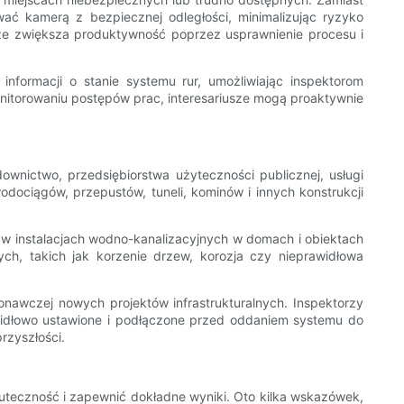
wać kamerą z bezpiecznej odległości, minimalizując ryzyko
że zwiększa produktywność poprzez usprawnienie procesu i
informacji o stanie systemu rur, umożliwiając inspektorom
nitorowaniu postępów prac, interesariusze mogą proaktywnie
ownictwo, przedsiębiorstwa użyteczności publicznej, usługi
dociągów, przepustów, tuneli, kominów i innych konstrukcji
 w instalacjach wodno-kanalizacyjnych w domach i obiektach
h, takich jak korzenie drzew, korozja czy nieprawidłowa
onawczej nowych projektów infrastrukturalnych. Inspektorzy
widłowo ustawione i podłączone przed oddaniem systemu do
zyszłości.
kuteczność i zapewnić dokładne wyniki. Oto kilka wskazówek,