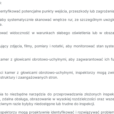
:
entyfikować potencjalne punkty wejścia, przeszkody lub zagrożeni
aby systematycznie skanować wnętrze rur, ze szczególnym uwzględ
e.
izować widoczność w warunkach słabego oświetlenia lub w obszar
jący zdjęcia, filmy, pomiary i notatki, aby monitorować stan syst
e kamer z głowicami obrotowo-uchylnymi, aby zagwarantować ich f
ości kamer z głowicami obrotowo-uchylnymi, inspektorzy mogą zw
frastruktury i zaangażowanych stron.
ia to niezbędne narzędzia do przeprowadzania złożonych inspekc
, zdalna obsługa, obrazowanie w wysokiej rozdzielczości oraz wsze
iwnym razie byłyby niedostępne lub trudne do inspekcji.
, inspektorzy mogą proaktywnie identyfikować i rozwiązywać probl