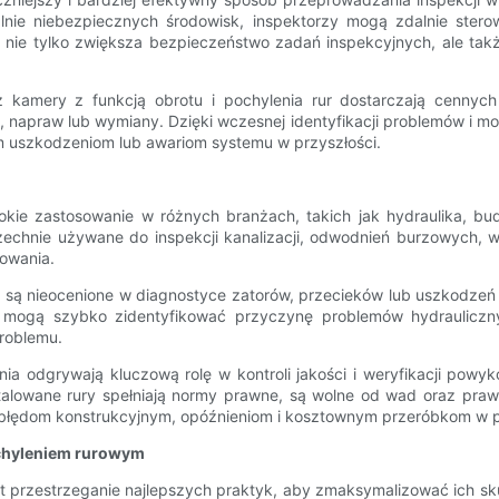
lnie niebezpiecznych środowisk, inspektorzy mogą zdalnie stero
 nie tylko zwiększa bezpieczeństwo zadań inspekcyjnych, ale tak
 kamery z funkcją obrotu i pochylenia rur dostarczają cennych 
napraw lub wymiany. Dzięki wczesnej identyfikacji problemów i mo
 uszkodzeniom lub awariom systemu w przyszłości.
okie zastosowanie w różnych branżach, takich jak hydraulika, bud
chnie używane do inspekcji kanalizacji, odwodnień burzowych, wo
owania.
ia są nieocenione w diagnostyce zatorów, przecieków lub uszkodzeń
 mogą szybko zidentyfikować przyczynę problemów hydraulicznyc
problemu.
a odgrywają kluczową rolę w kontroli jakości i weryfikacji powyk
alowane rury spełniają normy prawne, są wolne od wad oraz pra
błędom konstrukcyjnym, opóźnieniom i kosztownym przeróbkom w pr
ochyleniem rurowym
est przestrzeganie najlepszych praktyk, aby zmaksymalizować ich s