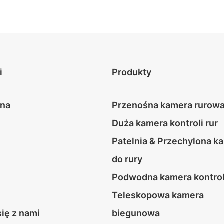
i
Produkty
wna
Przenośna kamera rurow
Duża kamera kontroli rur
Patelnia & Przechylona k
do rury
Podwodna kamera kontrol
Teleskopowa kamera
się z nami
biegunowa