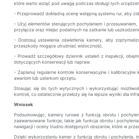
które warto wziąć pod uwagę podczas obsługi tych urządzeń
- Przeprowadź dokładną ocenę wstępną systemu rur, aby zid
- Użyj elementów sterujących pochylaniem i przesuwaniem, 
przyłącza oraz miejsc podatnych na zatkanie lub uszkodzeni
- Dostosuj ustawienia oświetlenia kamery, aby zoptymal
przeszkody mogące utrudniać widoczność.
- Prowadź szczegółowy dziennik ustaleń z inspekcji, obejmu
dotyczących konserwacji lub napraw.
- Zaplanuj regularne kontrole konserwacyjne i kalibracyjn
awariom lub usterkom sprzętu.
Stosując się do tych wytycznych i wykorzystując możliw
kontroli, co ostatecznie przełoży się na lepsze wyniki dla in
Wniosek
Podsumowując, kamery rurowe z funkcją obrotu i pochylen
zaawansowane funkcje, takie jak funkcja obrotu i pochylenia
nawigacji i oceny trudno dostępnych obszarów, które w przec
Dzięki wykorzystaniu kamer z funkcją obrotu i pochylenia