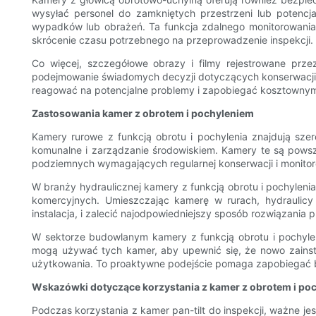
wysyłać personel do zamkniętych przestrzeni lub potencja
wypadków lub obrażeń. Ta funkcja zdalnego monitorowania
skrócenie czasu potrzebnego na przeprowadzenie inspekcji.
Co więcej, szczegółowe obrazy i filmy rejestrowane przez
podejmowanie świadomych decyzji dotyczących konserwacji, 
reagować na potencjalne problemy i zapobiegać kosztownym
Zastosowania kamer z obrotem i pochyleniem
Kamery rurowe z funkcją obrotu i pochylenia znajdują szer
komunalne i zarządzanie środowiskiem. Kamery te są powsze
podziemnych wymagających regularnej konserwacji i monitor
W branży hydraulicznej kamery z funkcją obrotu i pochylen
komercyjnych. Umieszczając kamerę w rurach, hydraulicy
instalacja, i zalecić najodpowiedniejszy sposób rozwiązania 
W sektorze budowlanym kamery z funkcją obrotu i pochyleni
mogą używać tych kamer, aby upewnić się, że nowo zainst
użytkowania. To proaktywne podejście pomaga zapobiegać 
Wskazówki dotyczące korzystania z kamer z obrotem i p
Podczas korzystania z kamer pan-tilt do inspekcji, ważne j