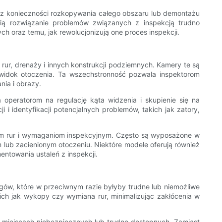
bez konieczności rozkopywania całego obszaru lub demontażu
ią rozwiązanie problemów związanych z inspekcją trudno
h oraz temu, jak rewolucjonizują one proces inspekcji.
rur, drenaży i innych konstrukcji podziemnych. Kamery te są
widok otoczenia. Ta wszechstronność pozwala inspektorom
nia i obrazy.
operatorom na regulację kąta widzenia i skupienie się na
 i identyfikacji potencjalnych problemów, takich jak zatory,
icom rur i wymaganiom inspekcyjnym. Często są wyposażone w
 lub zacienionym otoczeniu. Niektóre modele oferują również
ntowania ustaleń z inspekcji.
ągów, które w przeciwnym razie byłyby trudne lub niemożliwe
ch jak wykopy czy wymiana rur, minimalizując zakłócenia w
w miejscach niebezpiecznych lub trudno dostępnych. Zamiast