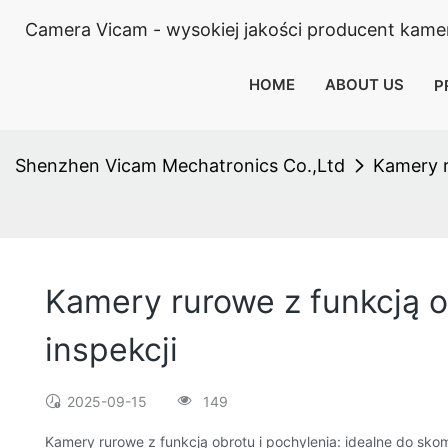
Camera Vicam - wysokiej jakości producent kamery
HOME
ABOUT US
P
Shenzhen Vicam Mechatronics Co.,Ltd
Kamery r
Kamery rurowe z funkcją o
inspekcji
2025-09-15
149
Kamery rurowe z funkcją obrotu i pochylenia: idealne do sko