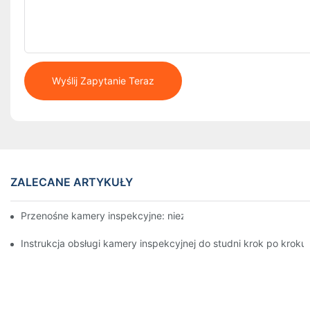
Wyślij Zapytanie Teraz
ZALECANE ARTYKUŁY
Przenośne kamery inspekcyjne: niezbędne narzędzia dla profes
Instrukcja obsługi kamery inspekcyjnej do studni krok po kroku