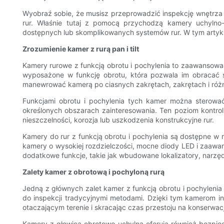
Wyobraź sobie, że musisz przeprowadzić inspekcję wnętrza 
rur. Właśnie tutaj z pomocą przychodzą kamery uchylno
dostępnych lub skomplikowanych systemów rur. W tym artykule
Zrozumienie kamer z rurą pan i tilt
Kamery rurowe z funkcją obrotu i pochylenia to zaawansowan
wyposażone w funkcję obrotu, która pozwala im obracać 
manewrować kamerą po ciasnych zakrętach, zakrętach i różnyc
Funkcjami obrotu i pochylenia tych kamer można sterować
określonych obszarach zainteresowania. Ten poziom kontroli 
nieszczelności, korozja lub uszkodzenia konstrukcyjne rur.
Kamery do rur z funkcją obrotu i pochylenia są dostępne w
kamery o wysokiej rozdzielczości, mocne diody LED i zaawan
dodatkowe funkcje, takie jak wbudowane lokalizatory, narzę
Zalety kamer z obrotową i pochyloną rurą
Jedną z głównych zalet kamer z funkcją obrotu i pochylenia
do inspekcji tradycyjnymi metodami. Dzięki tym kamerom i
otaczającym terenie i skracając czas przestoju na konserwac
Kamery z głowicą obrotowo-uchylną oferują również bezpiec