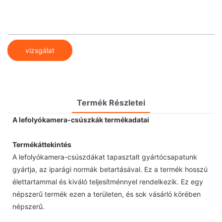
vizsgálat
Termék Részletei
A lefolyókamera-csúszkák termékadatai
Termékáttekintés
A lefolyókamera-csúszdákat tapasztalt gyártócsapatunk
gyártja, az iparági normák betartásával. Ez a termék hosszú
élettartammal és kiváló teljesítménnyel rendelkezik. Ez egy
népszerű termék ezen a területen, és sok vásárló körében
népszerű.