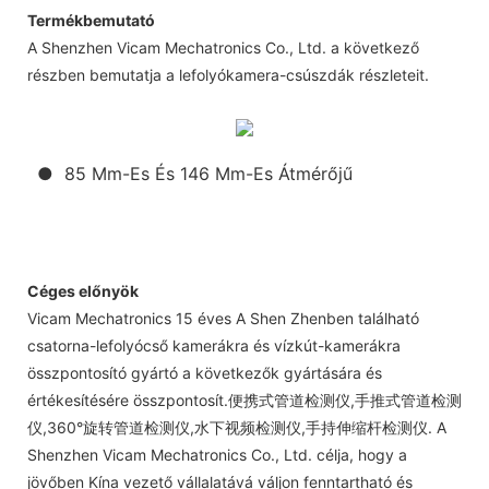
Termékbemutató
A Shenzhen Vicam Mechatronics Co., Ltd. a következő
részben bemutatja a lefolyókamera-csúszdák részleteit.
● 85 Mm-Es És 146 Mm-Es Átmérőjű
Céges előnyök
Vicam Mechatronics 15 éves A Shen Zhenben található
csatorna-lefolyócső kamerákra és vízkút-kamerákra
összpontosító gyártó a következők gyártására és
értékesítésére összpontosít.便携式管道检测仪,手推式管道检测
仪,360°旋转管道检测仪,水下视频检测仪,手持伸缩杆检测仪. A
Shenzhen Vicam Mechatronics Co., Ltd. célja, hogy a
jövőben Kína vezető vállalatává váljon fenntartható és