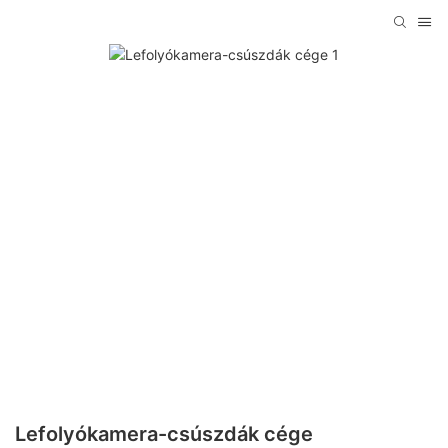
Lefolyókamera-csúszdák cége