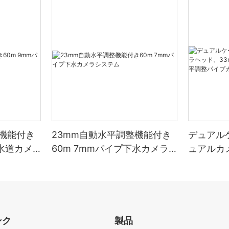
整機能付き
23mm自動水平調整機能付き
デュアル
下水道カメ
60m 7mmパイプ下水カメラ
ュアルカ
システム
パンチル
調整パイ
ンク
製品